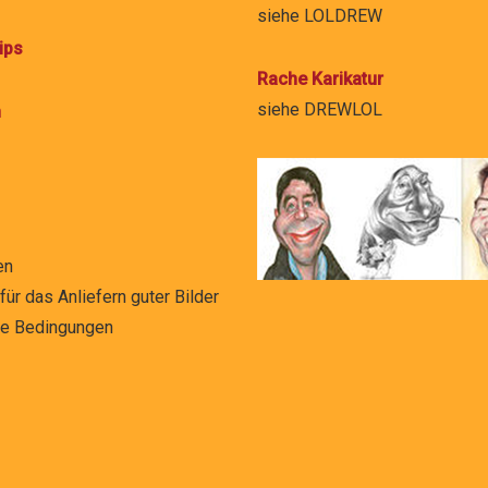
siehe
LOLDREW
ips
Rache Karikatur
siehe
DREWLOL
n
en
ür das Anliefern guter Bilder
ne Bedingungen