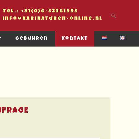
Tel.: +31(0)6-53381995
Primärmenü
Zum Inhalt springen
info@karikaturen-online.nl
p
Gebühren
Kontakt
NFRAGE