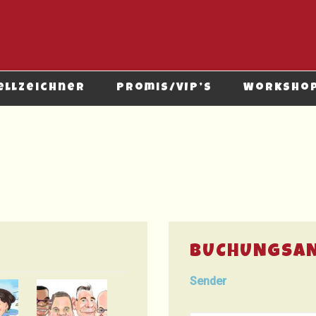
ellzeichner
Promis/VIP’s
Worksho
BUCHUNGSA
Sender