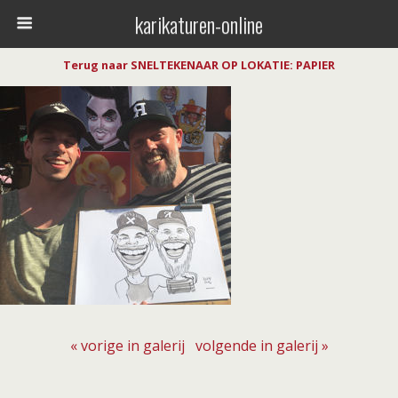
karikaturen-online
Terug naar SNELTEKENAAR OP LOKATIE: PAPIER
« vorige in galerij
volgende in galerij »