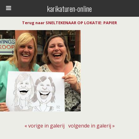
karikaturen-online
Terug naar SNELTEKENAAR OP LOKATIE: PAPIER
« vorige in galerij
volgende in galerij »