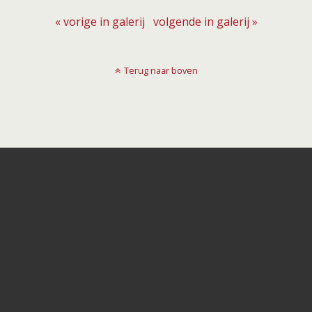
« vorige in galerij
volgende in galerij »
Terug naar boven