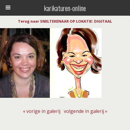
karikaturen-online
Terug naar SNELTEKENAAR OP LOKATIE: DIGITAAL
« vorige in galerij
volgende in galerij »