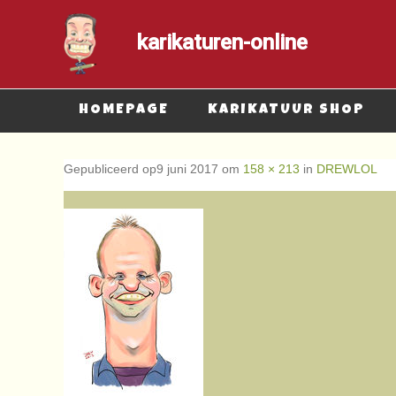
karikaturen-online
Submenu
HOMEPAGE
KARIKATUUR SHOP
Gepubliceerd op
9 juni 2017
om
158 × 213
in
DREWLOL
← Vorige